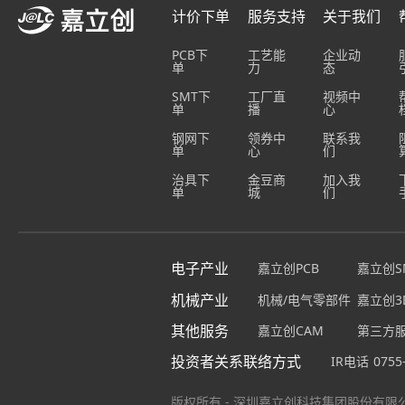
计价下单
服务支持
关于我们
PCB下
工艺能
企业动
单
力
态
SMT下
工厂直
视频中
单
播
心
钢网下
领券中
联系我
单
心
们
治具下
金豆商
加入我
单
城
们
电子产业
嘉立创PCB
嘉立创S
机械产业
机械/电气零部件
嘉立创3
其他服务
嘉立创CAM
第三方
投资者关系联络方式
IR电话
0755
版权所有 - 深圳嘉立创科技集团股份有限